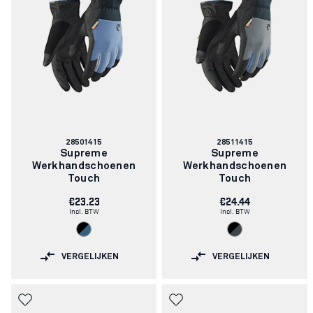
Artikelnummer:
Artikelnummer:
28501415
28511415
Supreme
Supreme
Werkhandschoenen
Werkhandschoenen
Touch
Touch
€23.23
€24.44
Incl. BTW
Incl. BTW
VERGELIJKEN
VERGELIJKEN