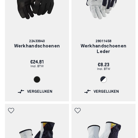
Artikelnummer:
Artikelnummer:
22433940
28011458
Werkhandschoenen
Werkhandschoenen
Leder
€24.81
€8.23
Incl. BTW
Incl. BTW
VERGELIJKEN
VERGELIJKEN