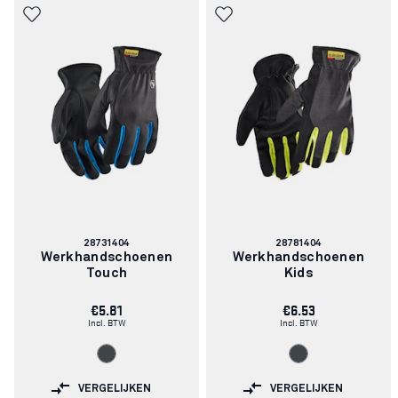
Artikelnummer:
Artikelnummer:
28731404
28781404
Werkhandschoenen
Werkhandschoenen
Touch
Kids
€5.81
€6.53
Incl. BTW
Incl. BTW
VERGELIJKEN
VERGELIJKEN