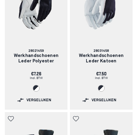
Artikelnummer:
Artikelnummer:
28021459
28031458
Werkhandschoenen
Werkhandschoenen
Leder Polyester
Leder Katoen
€7.26
€7.50
Incl. BTW
Incl. BTW
VERGELIJKEN
VERGELIJKEN