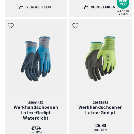
VERGELIJKEN
VERGELIJKEN
Artikelnummer:
Artikelnummer:
29641452
29651452
Werkhandschoenen
Werkhandschoenen
Latex-Gedipt
Latex-Gedipt
Waterdicht
€5.93
€7.74
Incl. BTW
Incl. BTW