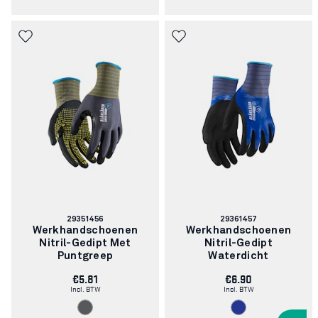
Artikelnummer:
Artikelnummer:
29351456
29361457
Werkhandschoenen
Werkhandschoenen
Nitril-Gedipt Met
Nitril-Gedipt
Puntgreep
Waterdicht
€5.81
€6.90
Incl. BTW
Incl. BTW