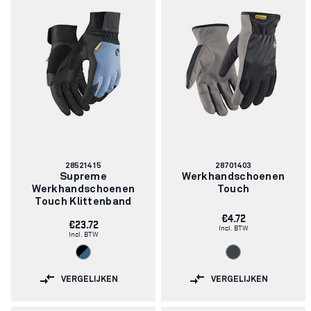
Artikelnummer:
Artikelnummer:
28521415
28701403
Supreme
Werkhandschoenen
Werkhandschoenen
Touch
Touch Klittenband
€4.72
€23.72
Incl. BTW
Incl. BTW
VERGELIJKEN
VERGELIJKEN