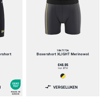
Artikelnummer:
18471734
rshort
Boxershort XLIGHT Merinowol
€46.95
Incl. BTW
N
VERGELIJKEN