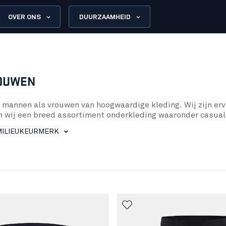
OVER ONS
DUURZAAMHEID
OUWEN
 mannen als vrouwen van hoogwaardige kleding. Wij zijn er
n wij een breed assortiment onderkleding waaronder casual
 of 78% merinowol.
MILIEUKEURMERK
eding die speciaal zijn ontworpen om je warm te houden 
egen brandgevaar. Voor wie op zoek is naar extra zachthe
oed. Ons assortiment omvat niet alleen essentiële sportbe
of 78% merinowol. Wat je werkzaamheden ook vereisen, je 
 onderkleding een essentieel onderdeel is van uw werkkledi
te houden. We zijn trots op het aanbieden van ondergoed v
ouw hoge eisen zal voldoen.