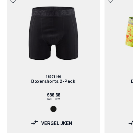
Artikelnummer:
18971166
Boxershorts 2-Pack
€36.66
Incl. BTW
VERGELIJKEN