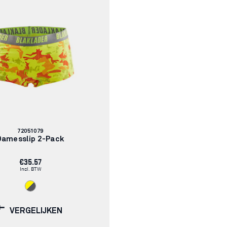
Artikelnummer:
72051079
Damesslip 2-Pack
€35.57
Incl. BTW
VERGELIJKEN