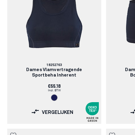
Artikelnummer:
18252763
Dames Vlamvertragende
Dam
Sportbeha Inherent
B
€55.18
Incl. BTW
VERGELIJKEN