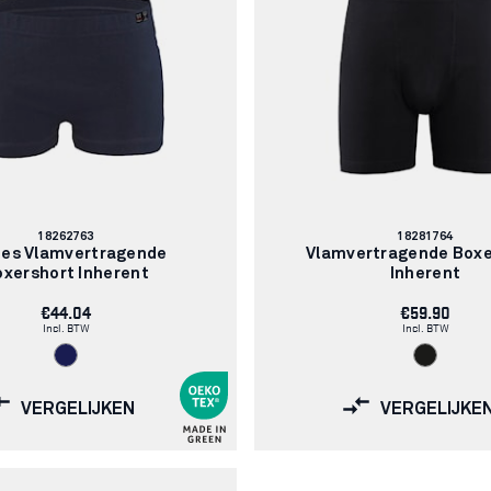
Artikelnummer:
Artikelnummer:
18262763
18281764
es Vlamvertragende
Vlamvertragende Boxe
oxershort Inherent
Inherent
€44.04
€59.90
Incl. BTW
Incl. BTW
VERGELIJKEN
VERGELIJKE