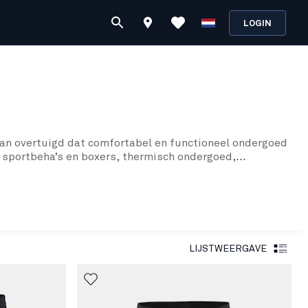
LOGIN
van overtuigd dat comfortabel en functioneel ondergoed
 sportbeha’s en boxers, thermisch ondergoed,
tijdens zware werkomstandigheden. Daarnaast hebben we
id en warmte, bieden we basislagen van merinowol aan
ha’s en hipsterslips, maar ook thermisch ondergoed,
kunt erop vertrouwen dat ons assortiment iets biedt
LIJSTWEERGAVE
ng. Ons assortiment is speciaal ontworpen om je
an hoge kwaliteit voor zowel mannen als vrouwen. We