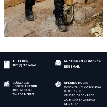
KLIK HIER EN STUUR ONS
TELEFOON
:
0031 (0) 522 246742
EEN EMAIL
BLÅKLÄDER
OPENING HOURS
HOOFDKANTOOR
MAANDAG T/M DONDERDAG:
ARCHIMEDES 2
08.00 - 17.00
7942 DA MEPPEL
VRIJDAG: 08.00 - 16.00
ZATERDAG EN ZONDAG
GESLOTEN