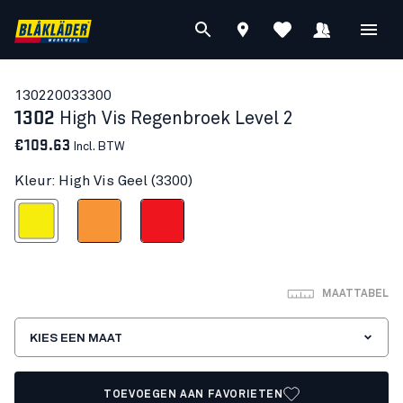
13022003
3300
1302
High Vis Regenbroek Level 2
€109.63
Incl. BTW
Kleur: High Vis Geel (3300)
High Vis Geel
High Vis Oranje
High Vis Rood
MAATTABEL
KIES EEN MAAT
TOEVOEGEN AAN FAVORIETEN