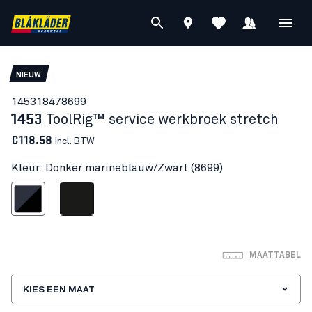
NIEUW
14531847
8699
1453
ToolRig™ service werkbroek stretch
€118.58
Incl. BTW
Kleur: Donker marineblauw/Zwart (8699)
 marineblauw/Zwart
Zwart
MAATTABEL
KIES EEN MAAT