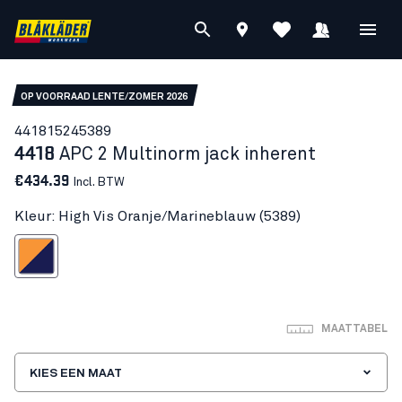
OP VOORRAAD LENTE/ZOMER 2026
44181524
5389
4418
APC 2 Multinorm jack inherent
€434.39
Incl. BTW
Kleur: High Vis Oranje/Marineblauw (5389)
s Oranje/Marineblauw
MAATTABEL
KIES EEN MAAT