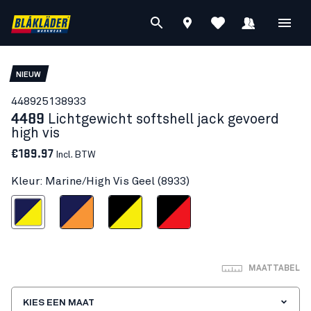
NIEUW
44892513
8933
4489
Lichtgewicht softshell jack gevoerd
high vis
€189.97
Incl. BTW
Kleur: Marine/High Vis Geel (8933)
ne/High Vis Geel
Marineblauw/Oranje
Zwart/High Vis Geel
Zwart/High Vis Rood
MAATTABEL
KIES EEN MAAT