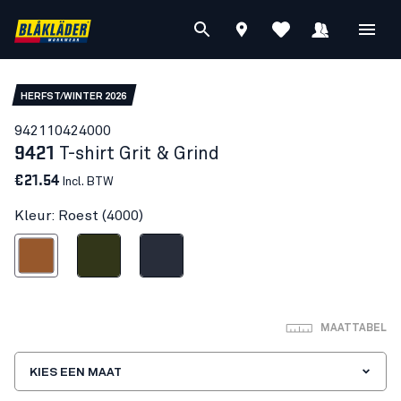
HERFST/WINTER 2026
94211042
4000
9421
T-shirt Grit & Grind
€21.54
Incl. BTW
Kleur: Roest (4000)
Roest
Donker herfstgroen
Donker marineblauw
MAATTABEL
KIES EEN MAAT